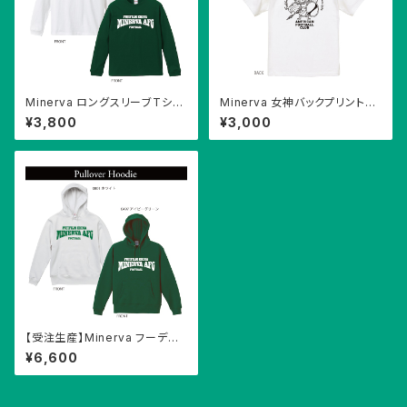
Minerva ロングスリーブTシャ
Minerva 女神バックプリントT
ツ
シャツ
¥3,800
¥3,000
【受注生産】Minerva フーディ
ー（裏起毛）
¥6,600